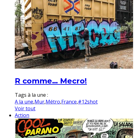
R comme… Mecro!
Tags à la une :
A la une
,
Mur
,
Métro
,
France
,
#12shot
Voir tout
Action