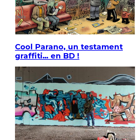
Cool Parano, un testament
graffiti… en BD !