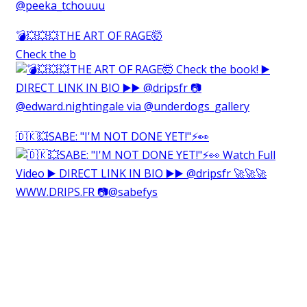
💣💥💥💥THE ART OF RAGE🤯⁠
Check the b
🇩🇰💥SABE: "I'M NOT DONE YET!"⚡️👀⁠