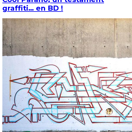
graffiti… en BD !