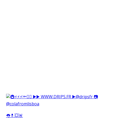
👅💊💥🚨⁠