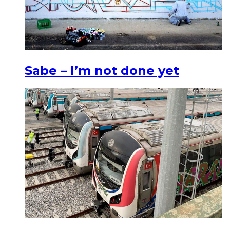
Sabe – I’m not done yet