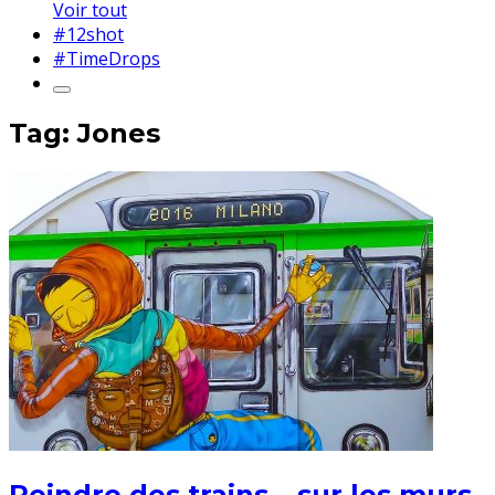
Voir tout
#12shot
#TimeDrops
Tag: Jones
Peindre des trains… sur les murs