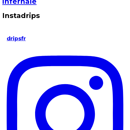
infernale
Instadrips
dripsfr