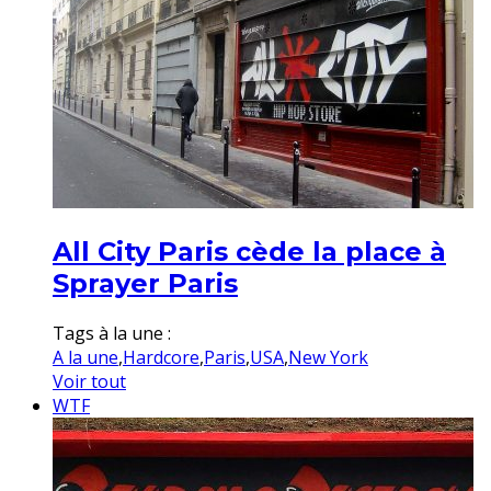
All City Paris cède la place à
Sprayer Paris
Tags à la une :
A la une
,
Hardcore
,
Paris
,
USA
,
New York
Voir tout
WTF