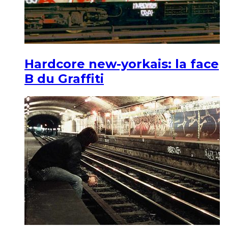
Hardcore new-yorkais: la face
B du Graffiti