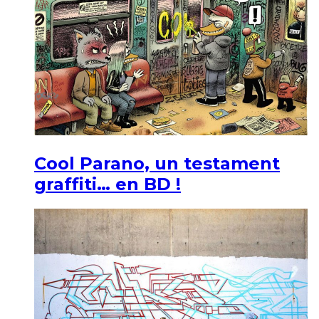
Cool Parano, un testament
graffiti… en BD !