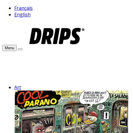
Français
English
Menu
Art