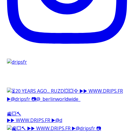
🚉💥🔨⁠
▶️▶️ WWW.DRIPS.FR ▶️@d