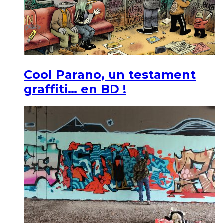
Cool Parano, un testament
graffiti… en BD !