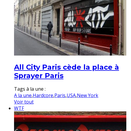
All City Paris cède la place à
Sprayer Paris
Tags à la une :
A la une
,
Hardcore
,
Paris
,
USA
,
New York
Voir tout
WTF