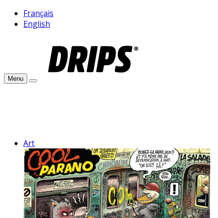
Français
English
Menu
Art