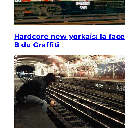
Hardcore new-yorkais: la face
B du Graffiti