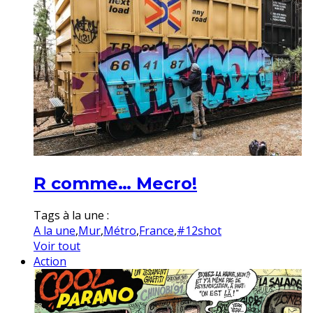
R comme… Mecro!
Tags à la une :
A la une
,
Mur
,
Métro
,
France
,
#12shot
Voir tout
Action