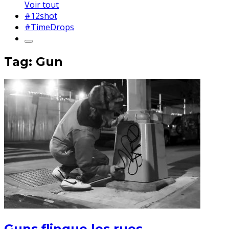
Voir tout
#12shot
#TimeDrops
Tag: Gun
Guns flingue les rues