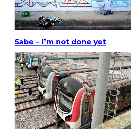
Sabe – I’m not done yet