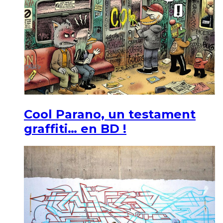
Cool Parano, un testament
graffiti… en BD !