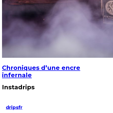
Chroniques d’une encre
infernale
Instadrips
dripsfr