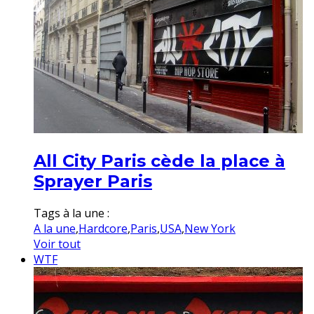
All City Paris cède la place à
Sprayer Paris
Tags à la une :
A la une
,
Hardcore
,
Paris
,
USA
,
New York
Voir tout
WTF