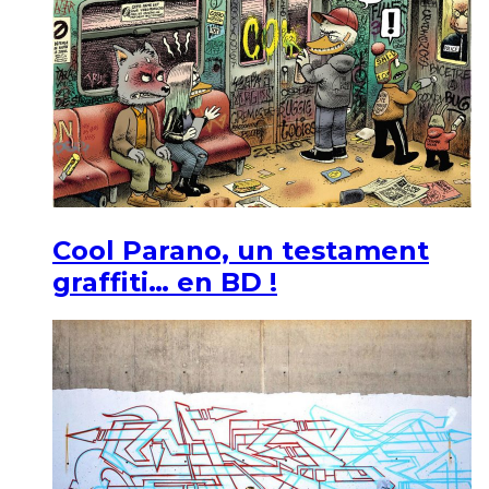
Cool Parano, un testament
graffiti… en BD !