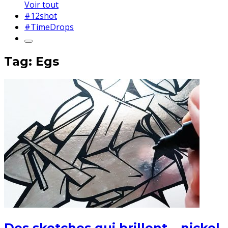
Voir tout
#12shot
#TimeDrops
Tag: Egs
Des sketches qui brillent… nickel