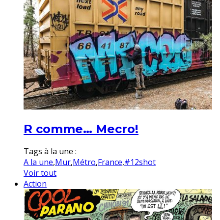
R comme… Mecro!
Tags à la une :
A la une
,
Mur
,
Métro
,
France
,
#12shot
Voir tout
Action