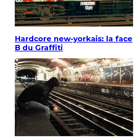
Hardcore new-yorkais: la face
B du Graffiti