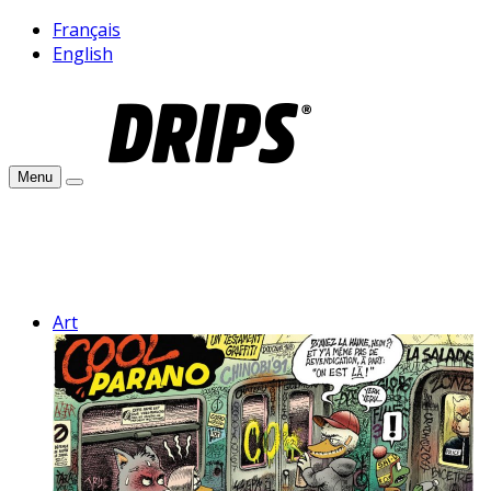
Français
English
Menu
Art