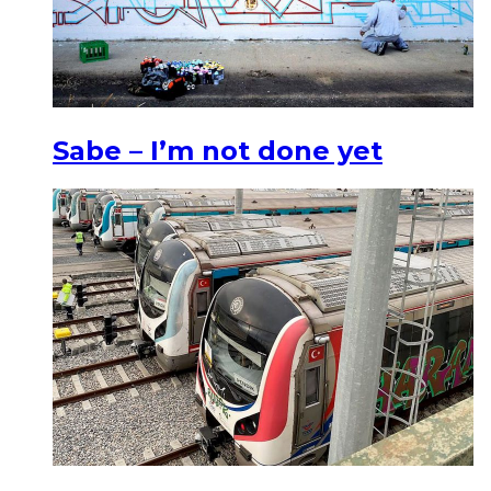
Sabe – I’m not done yet