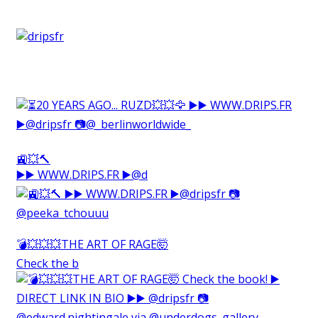
🚉💥🔨⁠
▶️▶️ WWW.DRIPS.FR ▶️@d
💣💥💥💥THE ART OF RAGE🤯⁠
Check the b