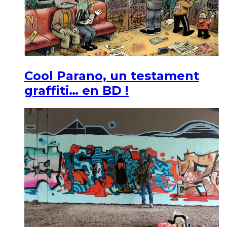
Cool Parano, un testament
graffiti… en BD !