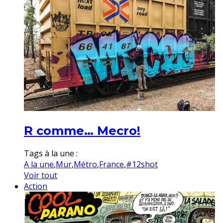
R comme… Mecro!
Tags à la une :
A la une
,
Mur
,
Métro
,
France
,
#12shot
Voir tout
Action