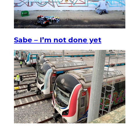
Sabe – I’m not done yet