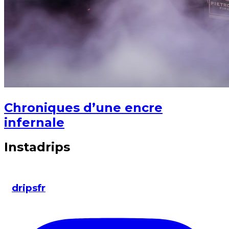
Chroniques d’une encre
infernale
Instadrips
dripsfr