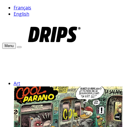
Français
English
Menu
Art