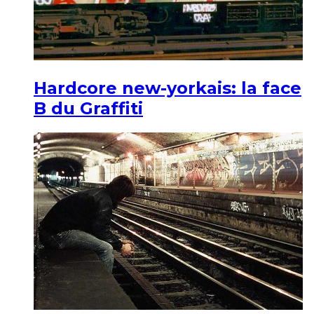
Hardcore new-yorkais: la face
B du Graffiti