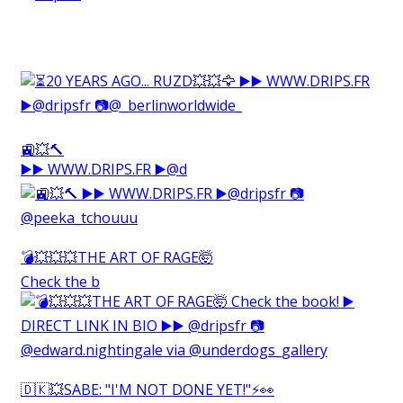
🚉💥🔨⁠
▶️▶️ WWW.DRIPS.FR ▶️@d
💣💥💥💥THE ART OF RAGE🤯⁠
Check the b
🇩🇰💥SABE: "I'M NOT DONE YET!"⚡️👀⁠