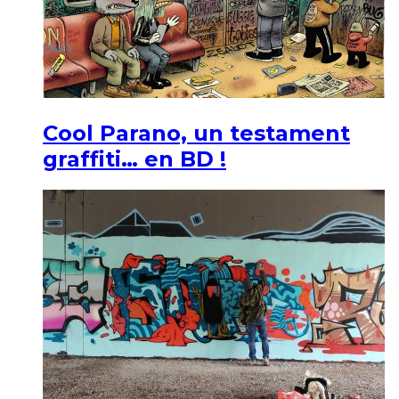
Cool Parano, un testament
graffiti… en BD !