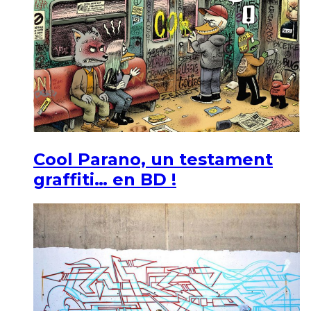
Cool Parano, un testament
graffiti… en BD !