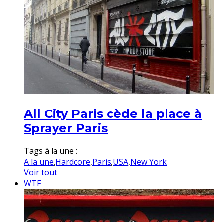
All City Paris cède la place à
Sprayer Paris
Tags à la une :
A la une
,
Hardcore
,
Paris
,
USA
,
New York
Voir tout
WTF