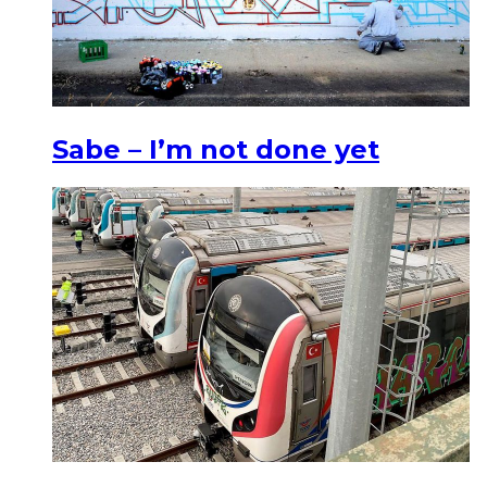
Sabe – I’m not done yet