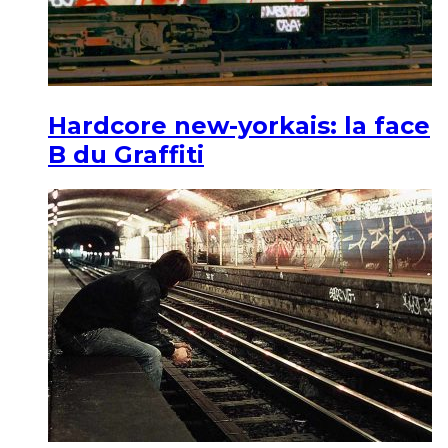
Hardcore new-yorkais: la face
B du Graffiti