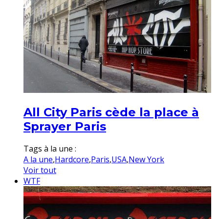
All City Paris cède la place à
Sprayer Paris
Tags à la une :
A la une
,
Hardcore
,
Paris
,
USA
,
New York
Voir tout
WTF