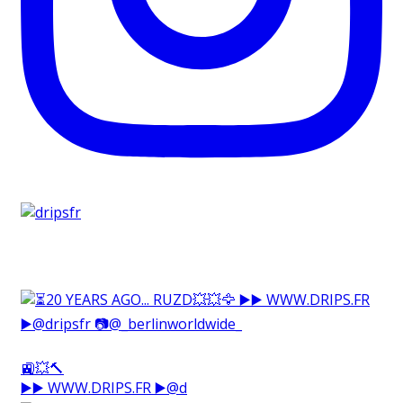
🚉💥🔨⁠
▶️▶️ WWW.DRIPS.FR ▶️@d