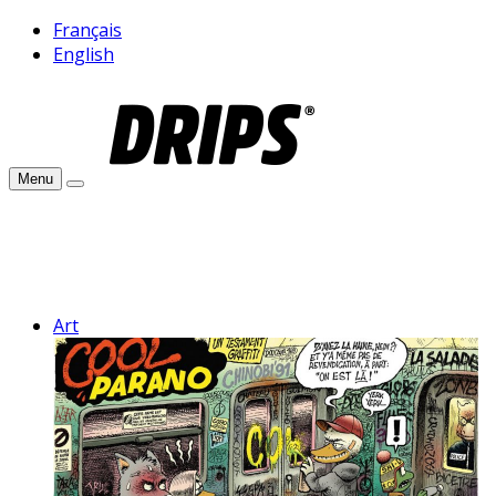
Français
English
Menu
Art