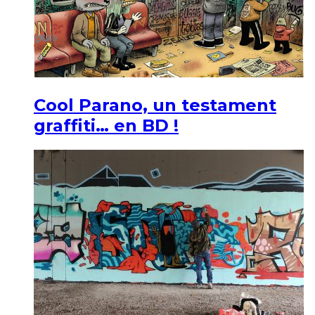
Cool Parano, un testament
graffiti… en BD !