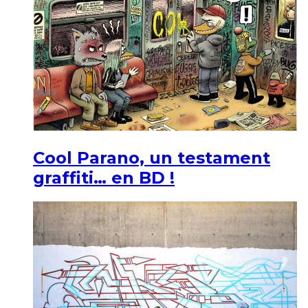
Cool Parano, un testament
graffiti… en BD !