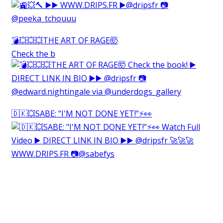
💣💥💥💥THE ART OF RAGE🤯⁠
Check the b
🇩🇰💥SABE: "I'M NOT DONE YET!"⚡️👀⁠