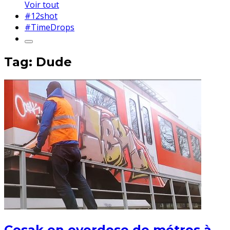
Voir tout
#12shot
#TimeDrops
Tag: Dude
Cosak en overdose de métros à