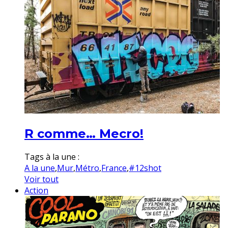
R comme… Mecro!
Tags à la une :
A la une
,
Mur
,
Métro
,
France
,
#12shot
Voir tout
Action