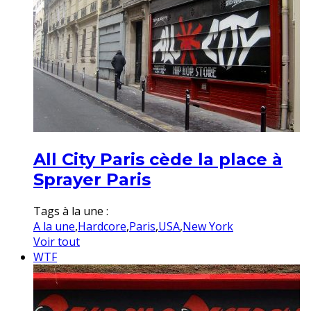
All City Paris cède la place à
Sprayer Paris
Tags à la une :
A la une
,
Hardcore
,
Paris
,
USA
,
New York
Voir tout
WTF