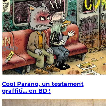
Cool Parano, un testament
graffiti… en BD !