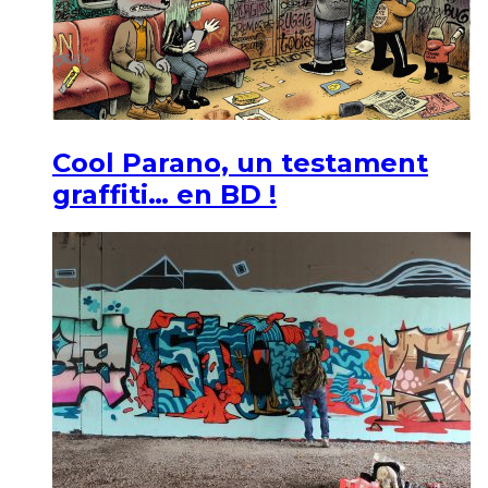
Cool Parano, un testament
graffiti… en BD !