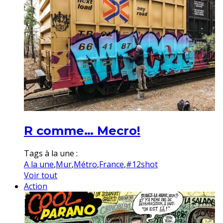
R comme… Mecro!
Tags à la une :
A la une
,
Mur
,
Métro
,
France
,
#12shot
Voir tout
Action