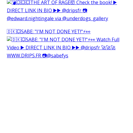
🇩🇰💥SABE: "I'M NOT DONE YET!"⚡️👀⁠