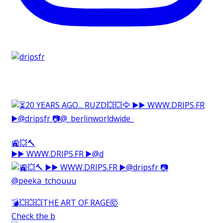
🚉💥🔨⁠
▶️▶️ WWW.DRIPS.FR ▶️@d
💣💥💥💥THE ART OF RAGE🤯⁠
Check the b