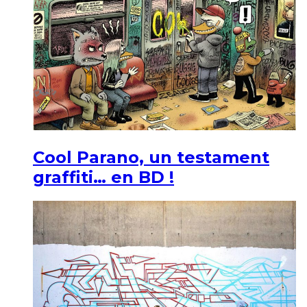
Cool Parano, un testament
graffiti… en BD !