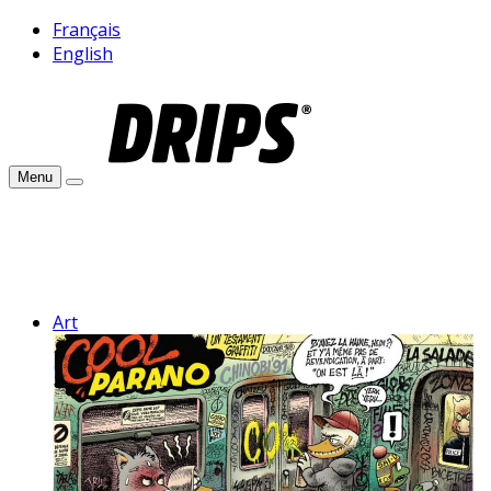
Français
English
Menu
Art