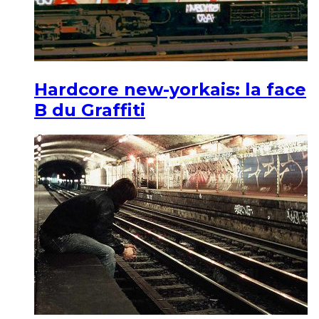
Hardcore new-yorkais: la face
B du Graffiti