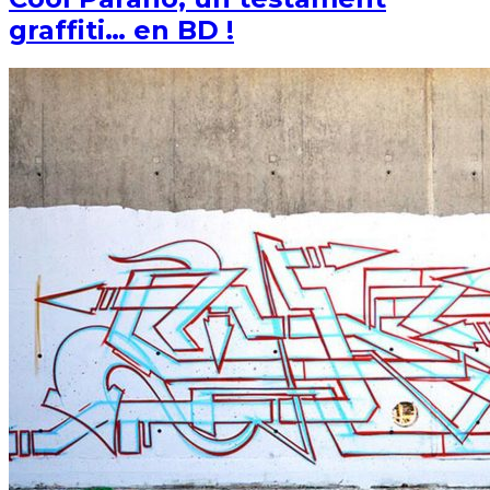
graffiti… en BD !