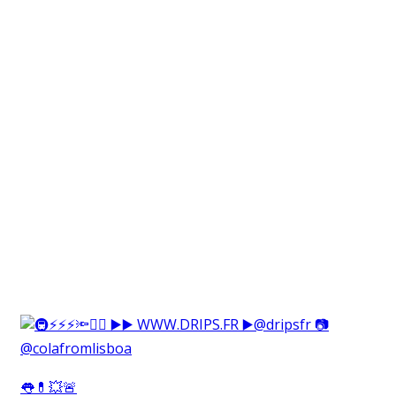
👅💊💥🚨⁠