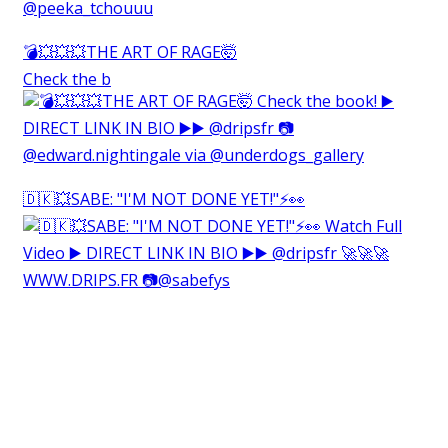
💣💥💥💥THE ART OF RAGE🤯⁠
Check the b
🇩🇰💥SABE: "I'M NOT DONE YET!"⚡️👀⁠