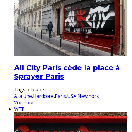
All City Paris cède la place à
Sprayer Paris
Tags à la une :
A la une
,
Hardcore
,
Paris
,
USA
,
New York
Voir tout
WTF