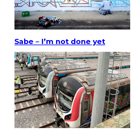
Sabe – I’m not done yet