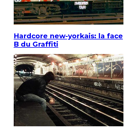
Hardcore new-yorkais: la face
B du Graffiti