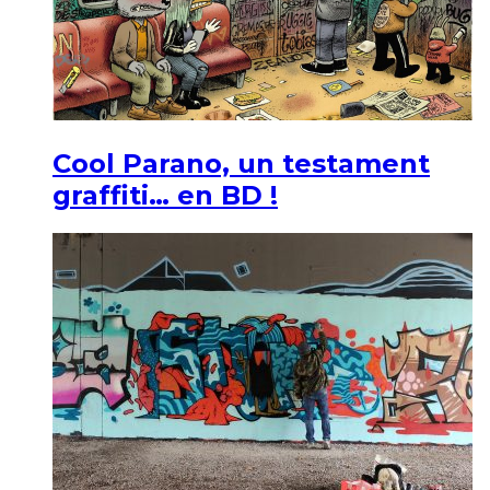
Cool Parano, un testament
graffiti… en BD !