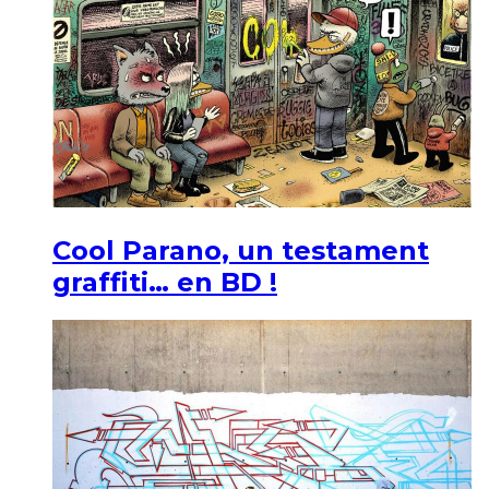
Cool Parano, un testament
graffiti… en BD !