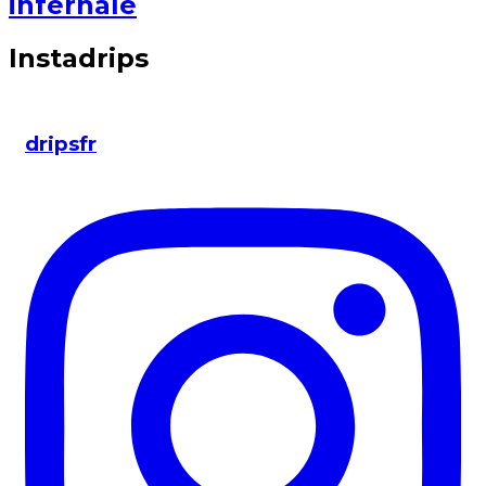
infernale
Instadrips
dripsfr