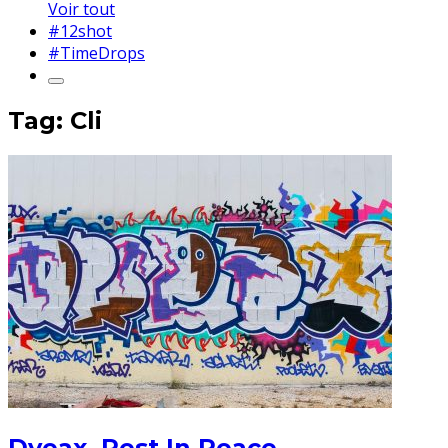
Voir tout
#12shot
#TimeDrops
Tag: Cli
Dveax, Rest In Peace