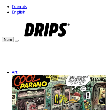
Français
English
Menu
Art