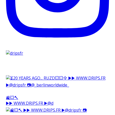
🚉💥🔨⁠
▶️▶️ WWW.DRIPS.FR ▶️@d