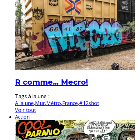
R comme… Mecro!
Tags à la une :
A la une
,
Mur
,
Métro
,
France
,
#12shot
Voir tout
Action