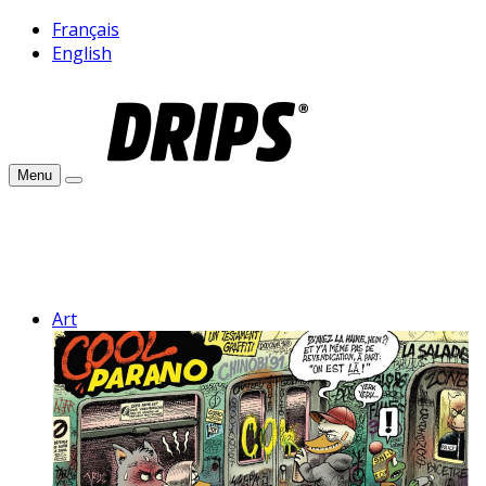
Français
English
Menu
Art