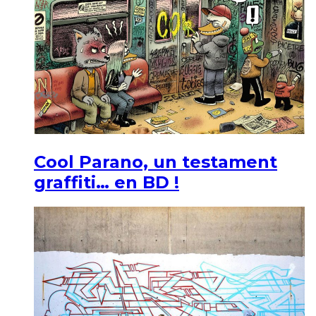
Cool Parano, un testament
graffiti… en BD !