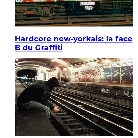
Hardcore new-yorkais: la face
B du Graffiti