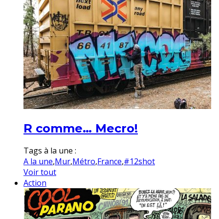
R comme… Mecro!
Tags à la une :
A la une
,
Mur
,
Métro
,
France
,
#12shot
Voir tout
Action