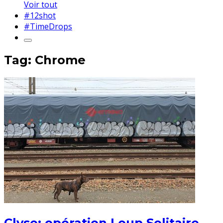
Voir tout
#12shot
#TimeDrops
Tag: Chrome
Clyse: opération Loup Solitaire