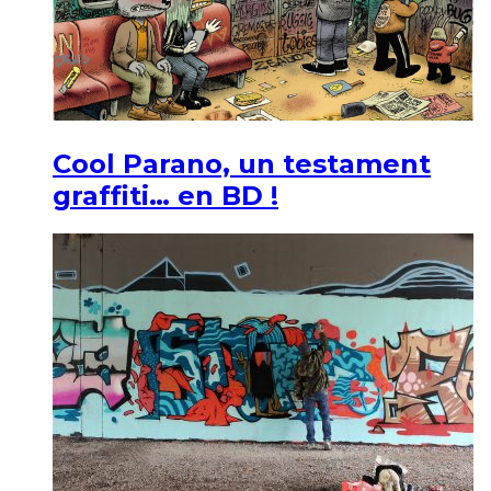
Cool Parano, un testament
graffiti… en BD !