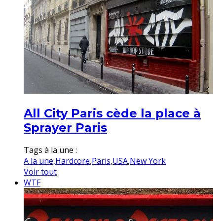
All City Paris cède la place à
Sprayer Paris
Tags à la une :
A la une
,
Hardcore
,
Paris
,
USA
,
New York
Voir tout
WTF