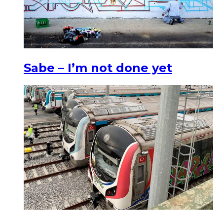
Sabe – I’m not done yet