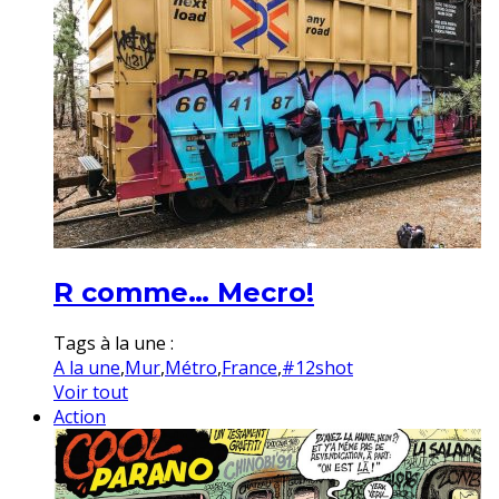
R comme… Mecro!
Tags à la une :
A la une
,
Mur
,
Métro
,
France
,
#12shot
Voir tout
Action