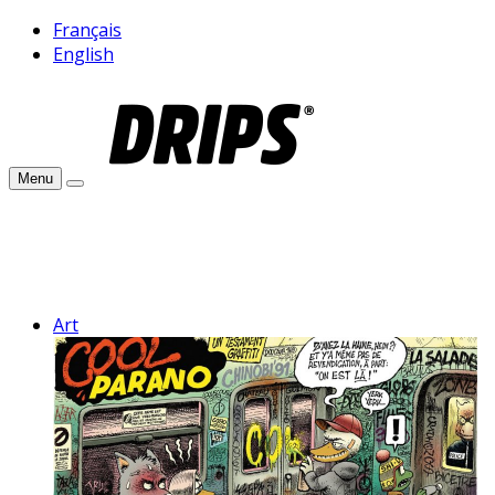
Français
English
Menu
Art