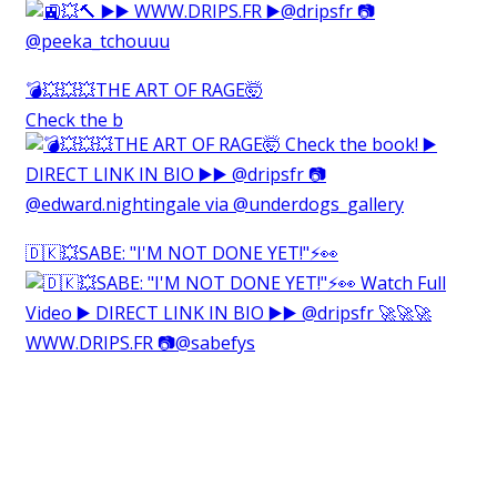
💣💥💥💥THE ART OF RAGE🤯⁠
Check the b
🇩🇰💥SABE: "I'M NOT DONE YET!"⚡️👀⁠