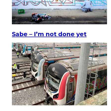
Sabe – I’m not done yet