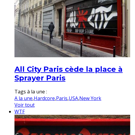
All City Paris cède la place à
Sprayer Paris
Tags à la une :
A la une
,
Hardcore
,
Paris
,
USA
,
New York
Voir tout
WTF