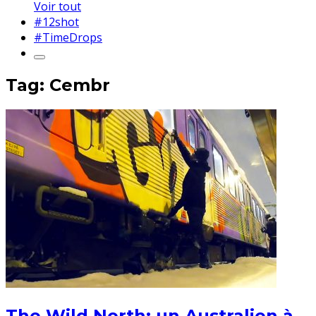
Voir tout
#12shot
#TimeDrops
Tag: Cembr
The Wild North: un Australien à