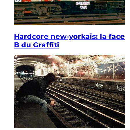
Hardcore new-yorkais: la face
B du Graffiti