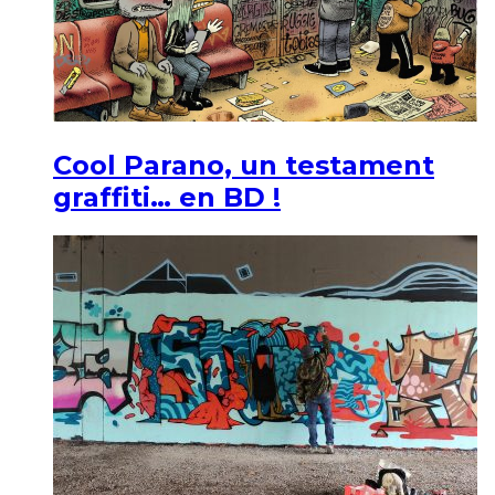
Cool Parano, un testament
graffiti… en BD !