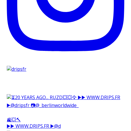
🚉💥🔨⁠
▶️▶️ WWW.DRIPS.FR ▶️@d