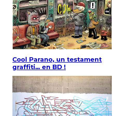
Cool Parano, un testament
graffiti… en BD !