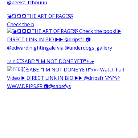
💣💥💥💥THE ART OF RAGE🤯⁠
Check the b
🇩🇰💥SABE: "I'M NOT DONE YET!"⚡️👀⁠