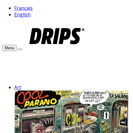
Français
English
Menu
Art