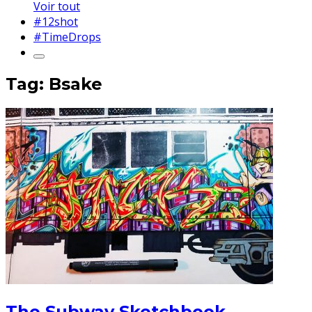
Voir tout
#12shot
#TimeDrops
Tag: Bsake
The Subway Sketchbook