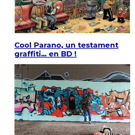
Cool Parano, un testament
graffiti… en BD !