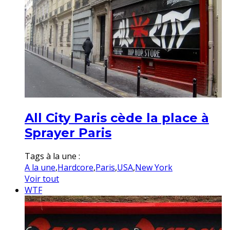
All City Paris cède la place à
Sprayer Paris
Tags à la une :
A la une
,
Hardcore
,
Paris
,
USA
,
New York
Voir tout
WTF