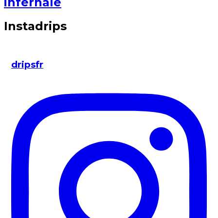
infernale
Instadrips
dripsfr