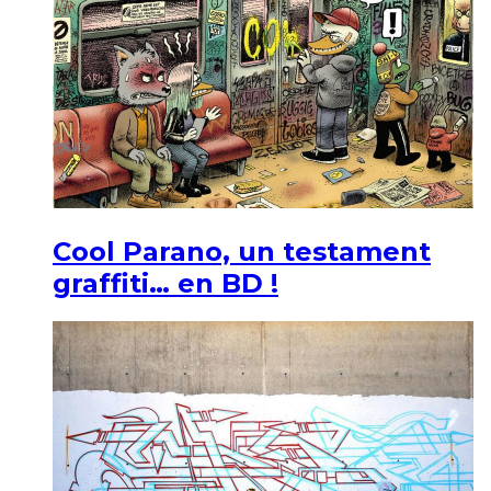
Cool Parano, un testament
graffiti… en BD !