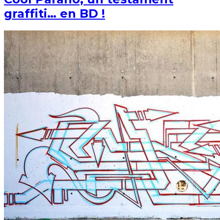
graffiti… en BD !