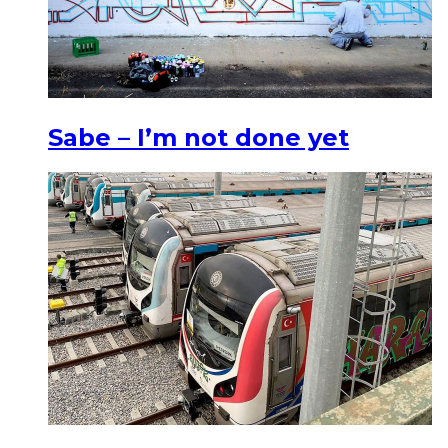
Sabe – I’m not done yet