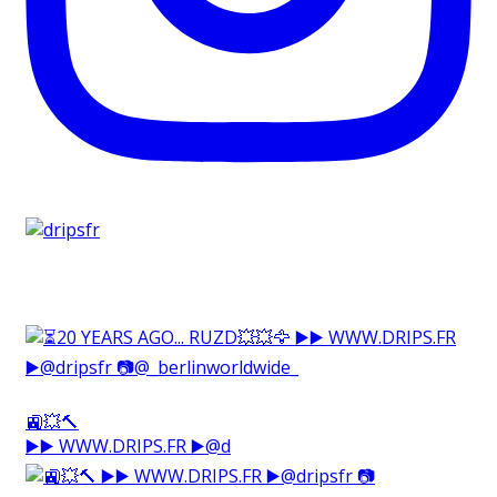
🚉💥🔨⁠
▶️▶️ WWW.DRIPS.FR ▶️@d