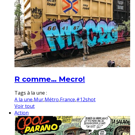
R comme… Mecro!
Tags à la une :
A la une
,
Mur
,
Métro
,
France
,
#12shot
Voir tout
Action