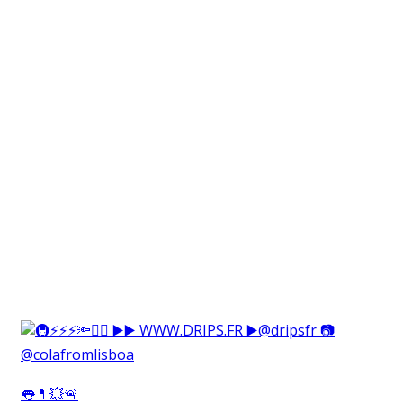
👅💊💥🚨⁠