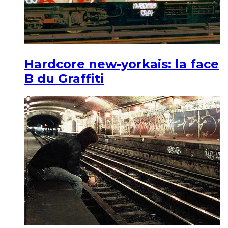
Hardcore new-yorkais: la face
B du Graffiti