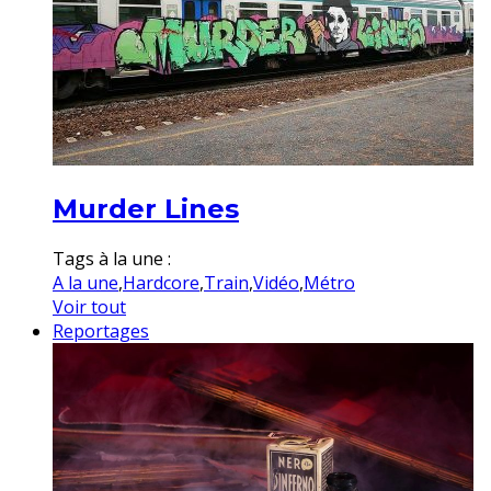
Murder Lines
Tags à la une :
A la une
,
Hardcore
,
Train
,
Vidéo
,
Métro
Voir tout
Reportages