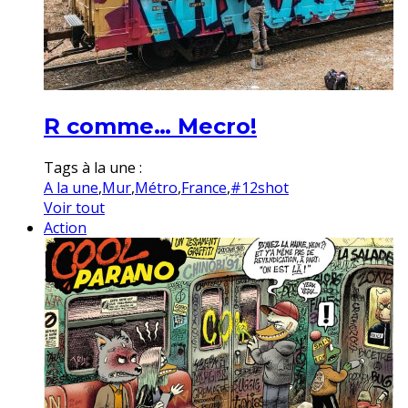
R comme… Mecro!
Tags à la une :
A la une
,
Mur
,
Métro
,
France
,
#12shot
Voir tout
Action