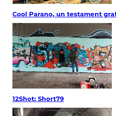
Cool Parano, un testament graf
12Shot: Short79