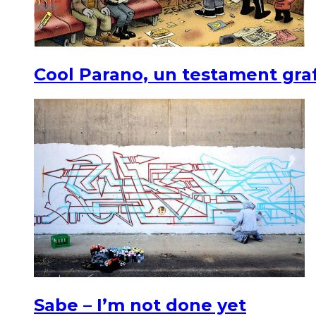
Cool Parano, un testament graf
Sabe – I’m not done yet