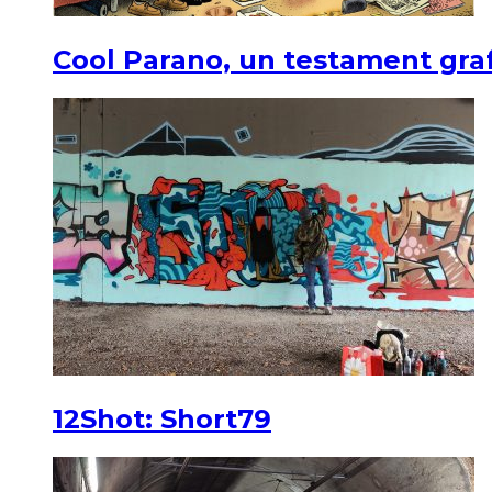
Cool Parano, un testament graf
12Shot: Short79