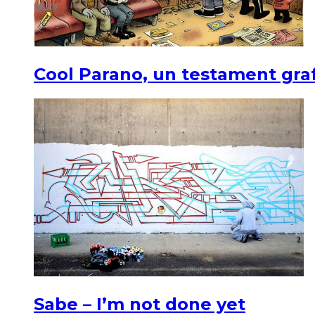
Cool Parano, un testament graf
Sabe – I’m not done yet