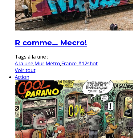
R comme… Mecro!
Tags à la une :
A la une
,
Mur
,
Métro
,
France
,
#12shot
Voir tout
Action