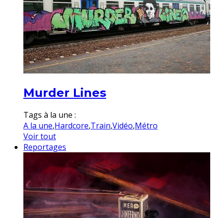
Murder Lines
Tags à la une :
A la une
,
Hardcore
,
Train
,
Vidéo
,
Métro
Voir tout
Reportages