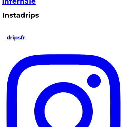
infernale
Instadrips
dripsfr