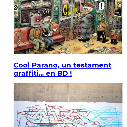
Cool Parano, un testament
graffiti… en BD !