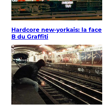
Hardcore new-yorkais: la face
B du Graffiti