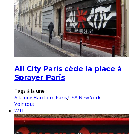
All City Paris cède la place à
Sprayer Paris
Tags à la une :
A la une
,
Hardcore
,
Paris
,
USA
,
New York
Voir tout
WTF