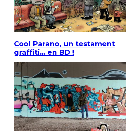
Cool Parano, un testament
graffiti… en BD !