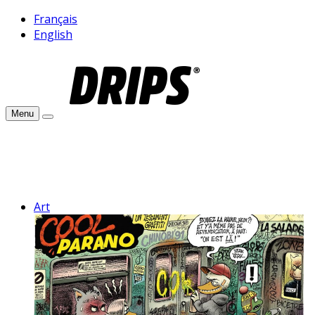
Français
English
Menu
Art