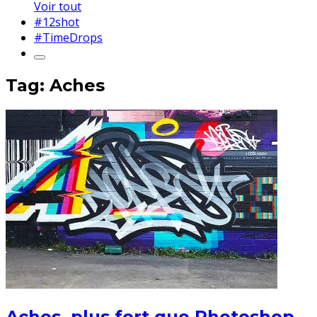
Voir tout
#12shot
#TimeDrops
Tag: Aches
Aches, plus fort que Photoshop