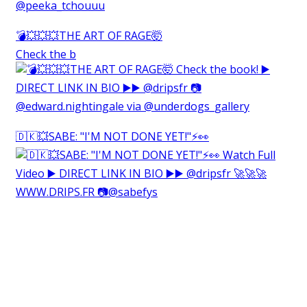
💣💥💥💥THE ART OF RAGE🤯⁠
Check the b
🇩🇰💥SABE: "I'M NOT DONE YET!"⚡️👀⁠