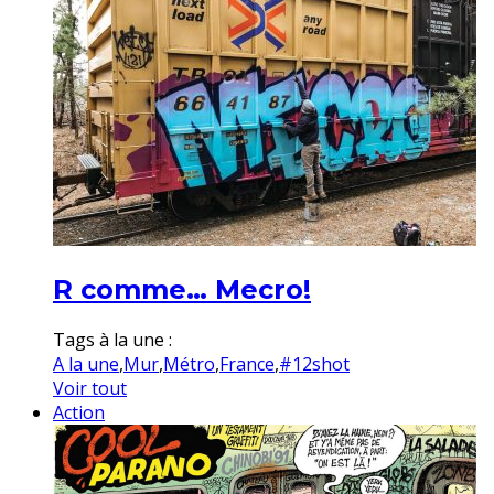
R comme… Mecro!
Tags à la une :
A la une
,
Mur
,
Métro
,
France
,
#12shot
Voir tout
Action