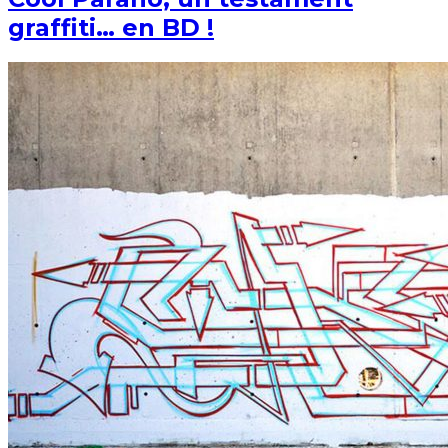
graffiti… en BD !