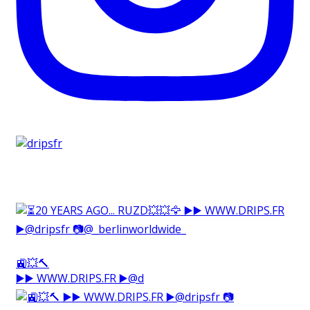
🚉💥🔨⁠
▶️▶️ WWW.DRIPS.FR ▶️@d