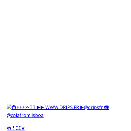
👅💊💥🚨⁠