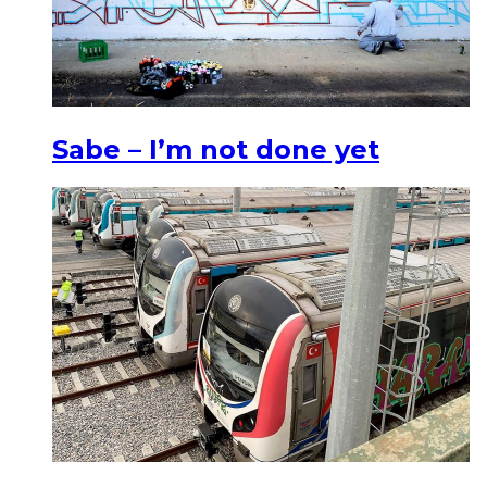
Sabe – I’m not done yet