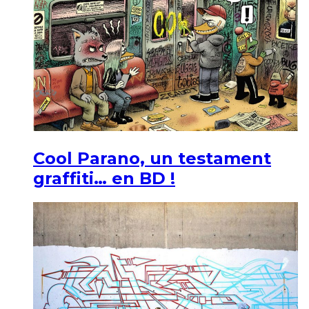
Cool Parano, un testament
graffiti… en BD !