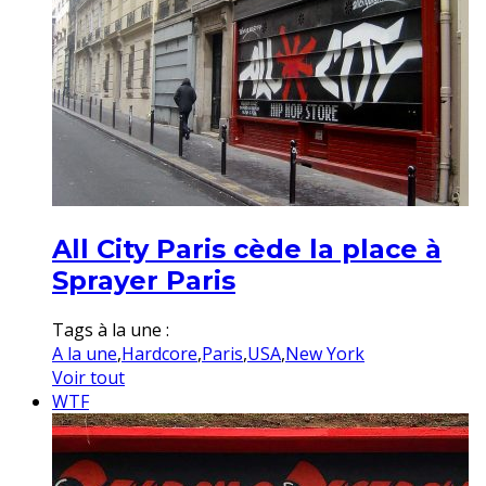
All City Paris cède la place à
Sprayer Paris
Tags à la une :
A la une
,
Hardcore
,
Paris
,
USA
,
New York
Voir tout
WTF