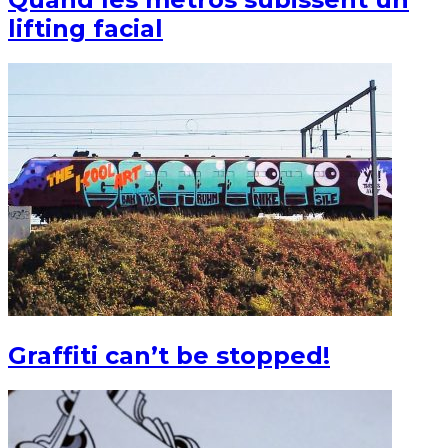
lifting facial
Graffiti can’t be stopped!