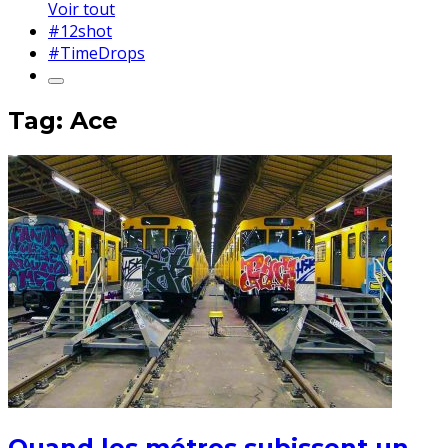
Voir tout
#12shot
#TimeDrops
Tag: Ace
Quand les métros subissent un