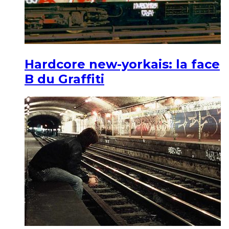
Hardcore new-yorkais: la face
B du Graffiti