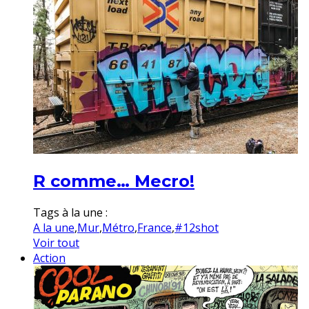
R comme… Mecro!
Tags à la une :
A la une
,
Mur
,
Métro
,
France
,
#12shot
Voir tout
Action