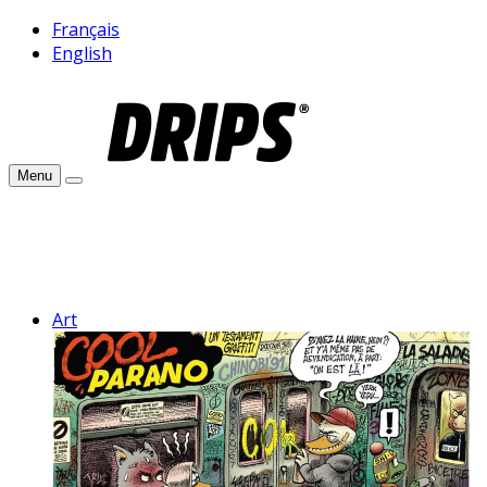
Français
English
Menu
Art