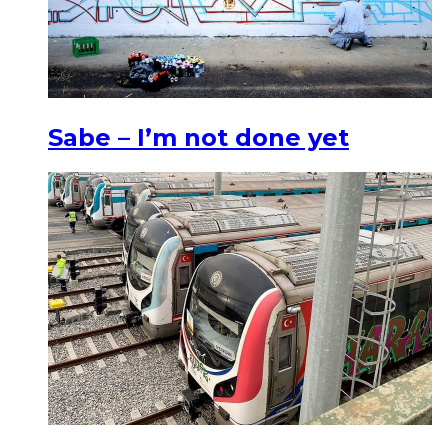
Sabe – I’m not done yet