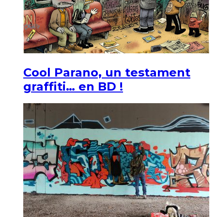
Cool Parano, un testament
graffiti… en BD !