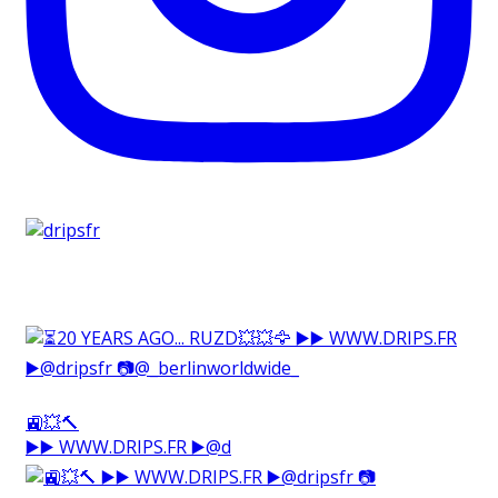
🚉💥🔨⁠
▶️▶️ WWW.DRIPS.FR ▶️@d