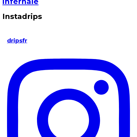
infernale
Instadrips
dripsfr