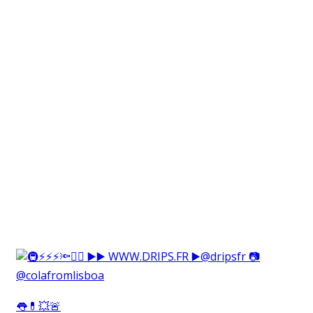
👅💊💥🚨⁠