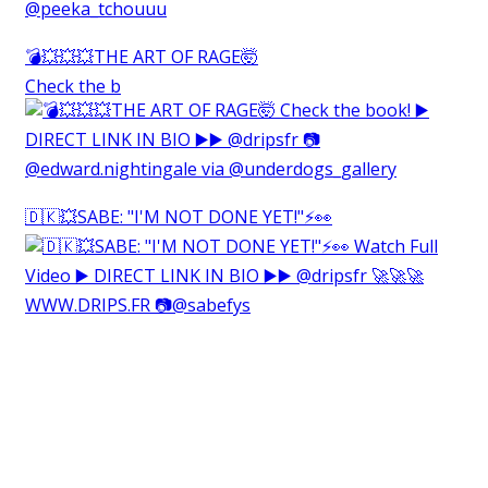
💣💥💥💥THE ART OF RAGE🤯⁠
Check the b
🇩🇰💥SABE: "I'M NOT DONE YET!"⚡️👀⁠