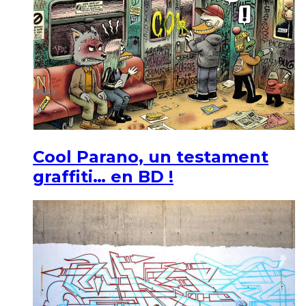
Cool Parano, un testament
graffiti… en BD !