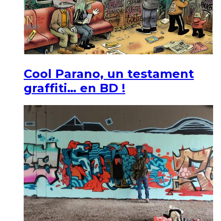
Cool Parano, un testament
graffiti… en BD !