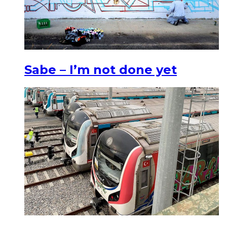
Sabe – I’m not done yet