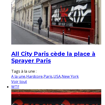
All City Paris cède la place à
Sprayer Paris
Tags à la une :
A la une
,
Hardcore
,
Paris
,
USA
,
New York
Voir tout
WTF