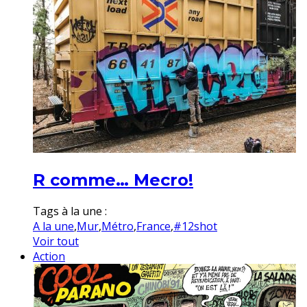
R comme… Mecro!
Tags à la une :
A la une
,
Mur
,
Métro
,
France
,
#12shot
Voir tout
Action