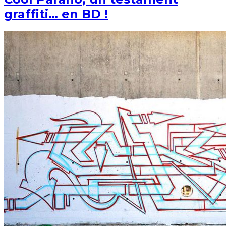
graffiti… en BD !