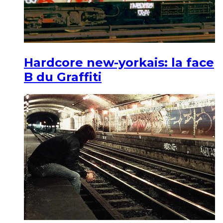
Hardcore new-yorkais: la face
B du Graffiti