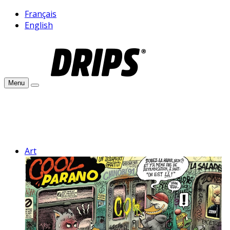
Français
English
Menu
Art