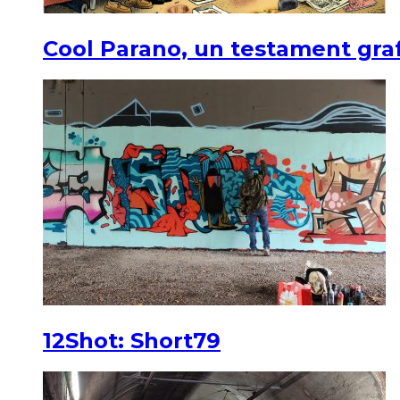
Cool Parano, un testament graf
12Shot: Short79