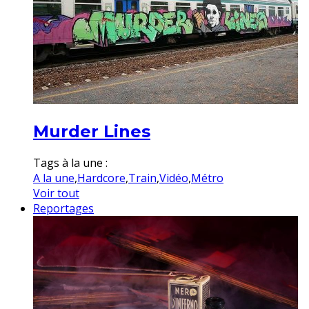
Murder Lines
Tags à la une :
A la une
,
Hardcore
,
Train
,
Vidéo
,
Métro
Voir tout
Reportages