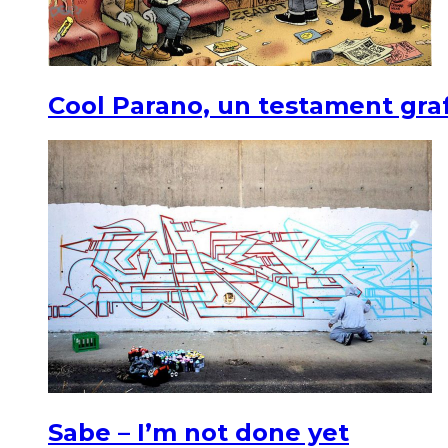
Cool Parano, un testament graf
Sabe – I’m not done yet