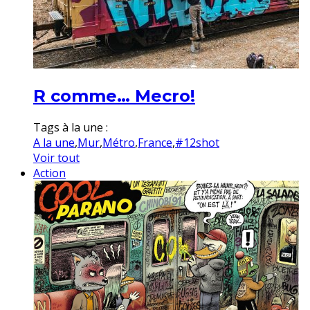
R comme… Mecro!
Tags à la une :
A la une
,
Mur
,
Métro
,
France
,
#12shot
Voir tout
Action