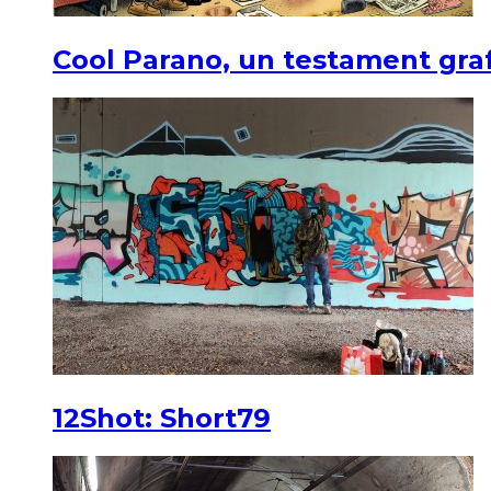
Cool Parano, un testament graf
12Shot: Short79