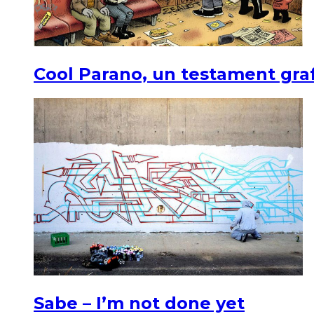
Cool Parano, un testament graf
Sabe – I’m not done yet