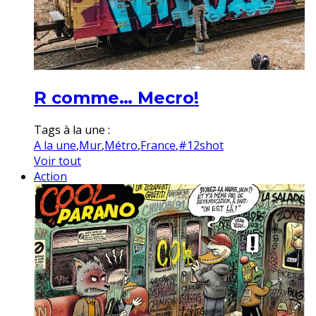
R comme… Mecro!
Tags à la une :
A la une
,
Mur
,
Métro
,
France
,
#12shot
Voir tout
Action