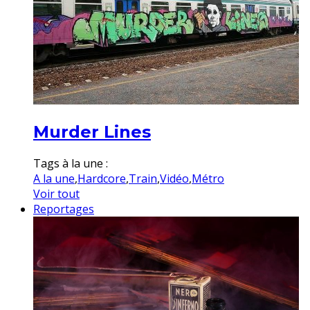
Murder Lines
Tags à la une :
A la une
,
Hardcore
,
Train
,
Vidéo
,
Métro
Voir tout
Reportages