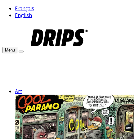
Français
English
Menu
Art