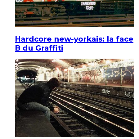
Hardcore new-yorkais: la face
B du Graffiti