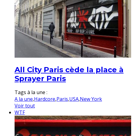
All City Paris cède la place à
Sprayer Paris
Tags à la une :
A la une
,
Hardcore
,
Paris
,
USA
,
New York
Voir tout
WTF