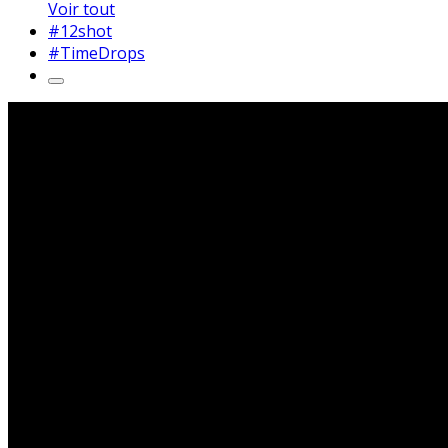
Voir tout
#12shot
#TimeDrops