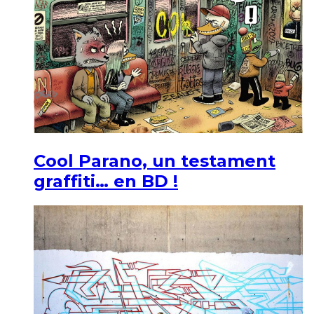
Cool Parano, un testament
graffiti… en BD !