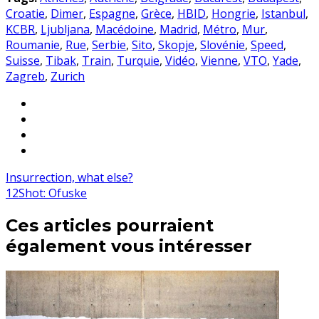
Croatie
,
Dimer
,
Espagne
,
Grèce
,
HBID
,
Hongrie
,
Istanbul
,
KCBR
,
Ljubljana
,
Macédoine
,
Madrid
,
Métro
,
Mur
,
Roumanie
,
Rue
,
Serbie
,
Sito
,
Skopje
,
Slovénie
,
Speed
,
Suisse
,
Tibak
,
Train
,
Turquie
,
Vidéo
,
Vienne
,
VTO
,
Yade
,
Zagreb
,
Zurich
Insurrection, what else?
12Shot: Ofuske
Ces articles pourraient
également vous intéresser