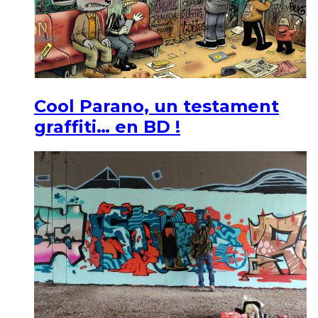
Cool Parano, un testament
graffiti… en BD !