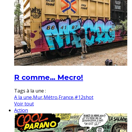
R comme… Mecro!
Tags à la une :
A la une
,
Mur
,
Métro
,
France
,
#12shot
Voir tout
Action