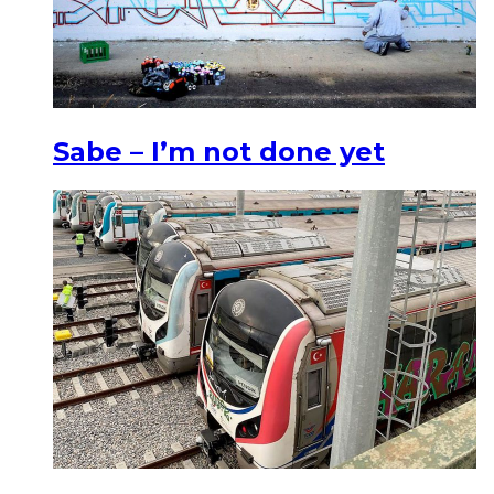
Sabe – I’m not done yet