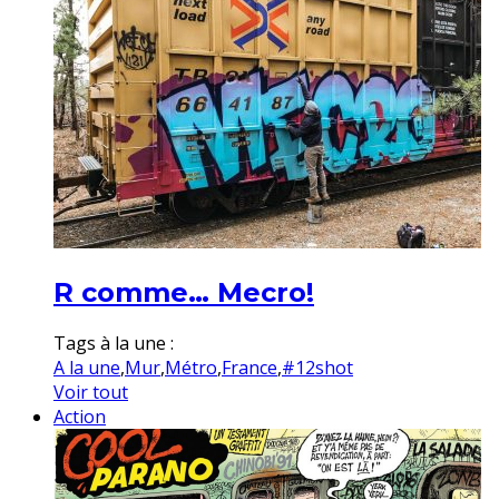
R comme… Mecro!
Tags à la une :
A la une
,
Mur
,
Métro
,
France
,
#12shot
Voir tout
Action