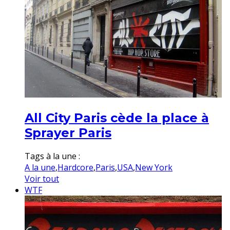
All City Paris cède la place à
Sprayer Paris
Tags à la une :
A la une
,
Hardcore
,
Paris
,
USA
,
New York
Voir tout
WTF