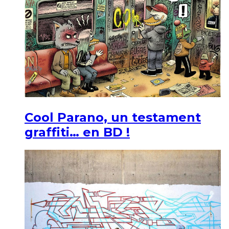
Cool Parano, un testament
graffiti… en BD !