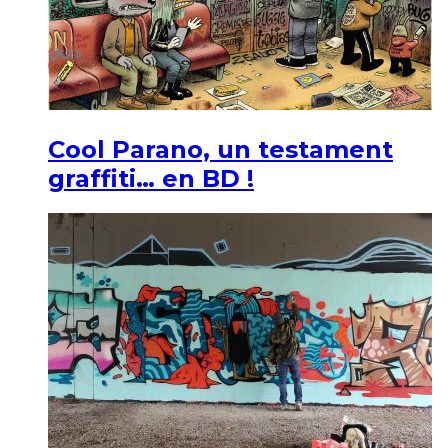
Cool Parano, un testament
graffiti… en BD !