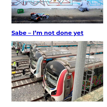
Sabe – I’m not done yet