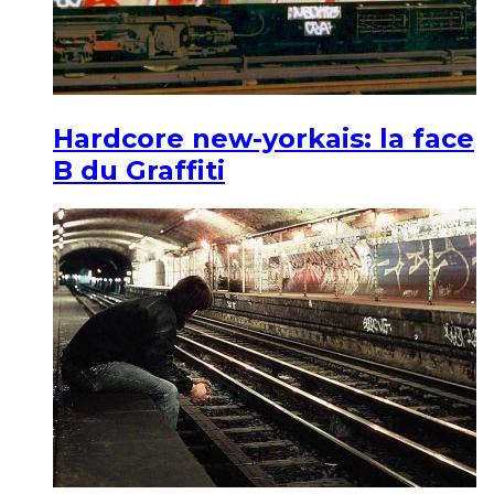
Hardcore new-yorkais: la face
B du Graffiti