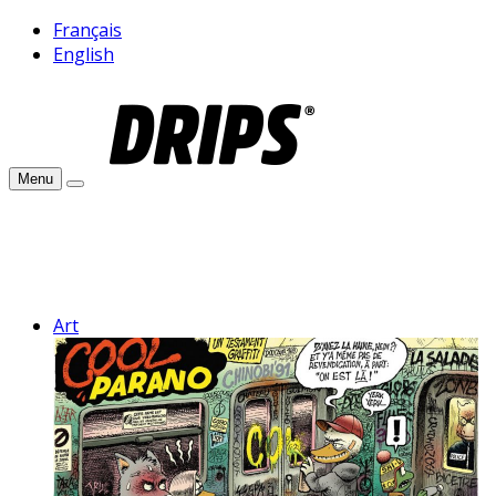
Français
English
Menu
Art