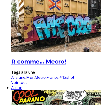
R comme… Mecro!
Tags à la une :
A la une
,
Mur
,
Métro
,
France
,
#12shot
Voir tout
Action