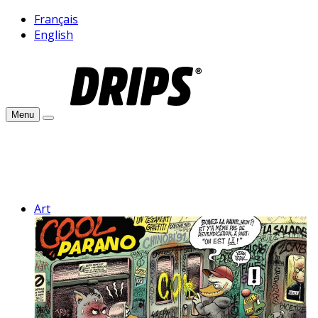
Français
English
Menu
Art