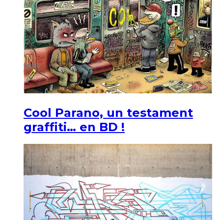
Cool Parano, un testament
graffiti… en BD !