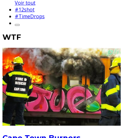
Voir tout
#12shot
#TimeDrops
WTF
Cape Town Burners