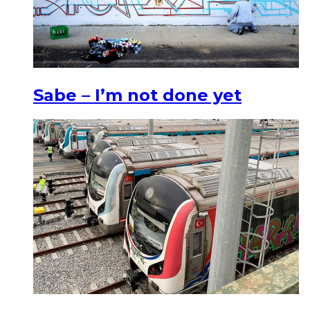
Sabe – I’m not done yet