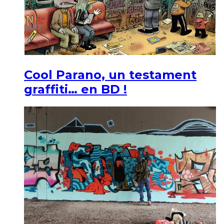
Cool Parano, un testament
graffiti… en BD !