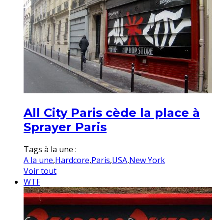
All City Paris cède la place à
Sprayer Paris
Tags à la une :
A la une
,
Hardcore
,
Paris
,
USA
,
New York
Voir tout
WTF