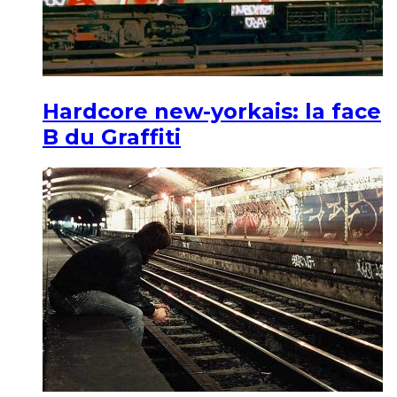
Hardcore new-yorkais: la face
B du Graffiti