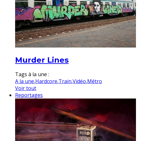
Murder Lines
Tags à la une :
A la une
,
Hardcore
,
Train
,
Vidéo
,
Métro
Voir tout
Reportages