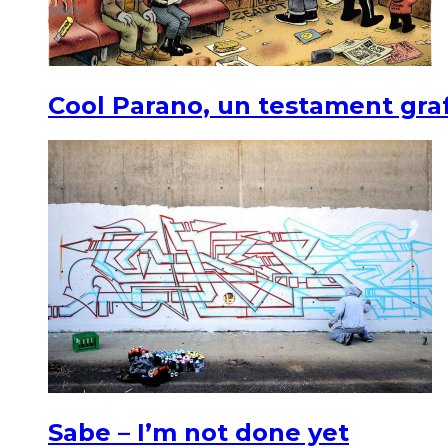
Cool Parano, un testament graf
Sabe – I’m not done yet