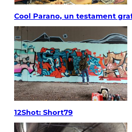
Cool Parano, un testament graf
12Shot: Short79