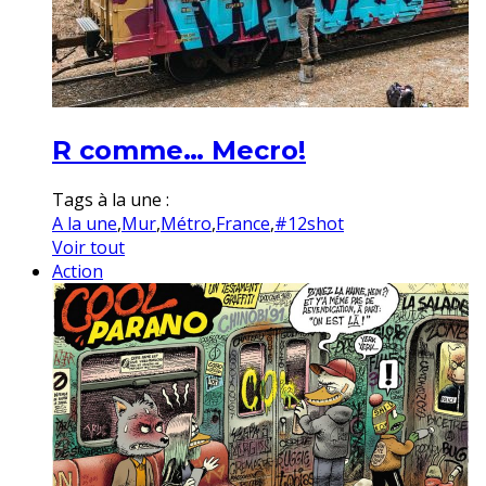
R comme… Mecro!
Tags à la une :
A la une
,
Mur
,
Métro
,
France
,
#12shot
Voir tout
Action