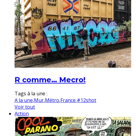
R comme… Mecro!
Tags à la une :
A la une
,
Mur
,
Métro
,
France
,
#12shot
Voir tout
Action