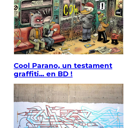
Cool Parano, un testament
graffiti… en BD !