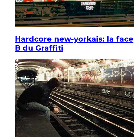
Hardcore new-yorkais: la face
B du Graffiti