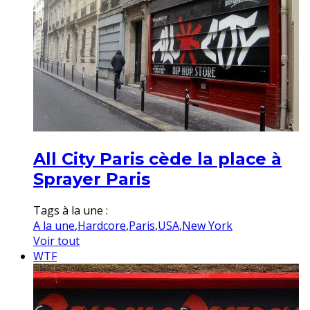
All City Paris cède la place à
Sprayer Paris
Tags à la une :
A la une
,
Hardcore
,
Paris
,
USA
,
New York
Voir tout
WTF