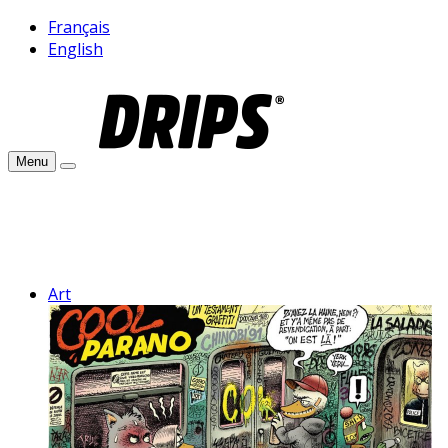
Français
English
Menu
Art