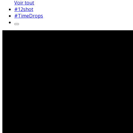
Voir tout
#12shot
#TimeDrops