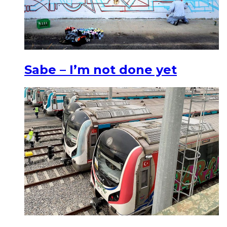
Sabe – I’m not done yet