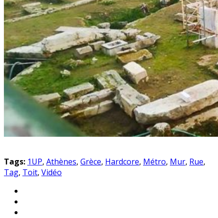
Tags:
1UP
,
Athènes
,
Grèce
,
Hardcore
,
Métro
,
Mur
,
Rue
,
Tag
,
Toit
,
Vidéo