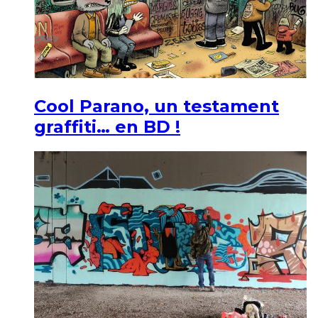
Cool Parano, un testament
graffiti… en BD !