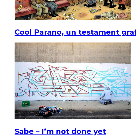
Cool Parano, un testament graf
Sabe – I’m not done yet