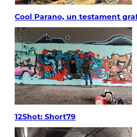
Cool Parano, un testament graf
12Shot: Short79