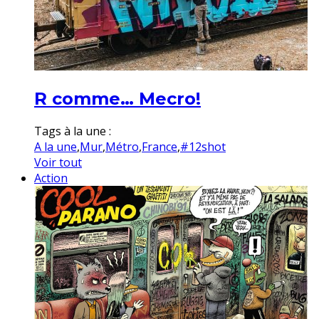
R comme… Mecro!
Tags à la une :
A la une
,
Mur
,
Métro
,
France
,
#12shot
Voir tout
Action