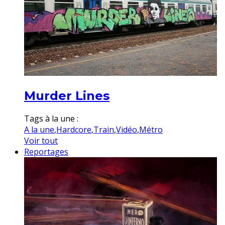
Murder Lines
Tags à la une :
A la une
,
Hardcore
,
Train
,
Vidéo
,
Métro
Voir tout
Reportages